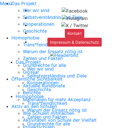
Menü
Das Projekt
Wer wir sind
Selbstverständnis und Ziele
Kooperationen
Geschichte
Kontakt
Homophobie
Impressum & Datenschutz
Trans*feindlichkeit
Warum der Einsatz nötig ist
Zahlen und Fakten
Das Projekt
Grundrechte für alle
Wer wir sind
Glossar
Selbstverständnis und Ziele
Öffentliche Sichtbarkeit
Kooperationen
Aktuelle Rundbriefe
Geschichte
Berichte
Homophobie
Materialien für mehr Akzeptanz
Trans*feindlichkeit
Aktiv an den Schulen
Warum der Einsatz nötig ist
Wie Schulen mitmachen
Zahlen und Fakten
Aktivitäten von Schule der Vielfalt
Grundrechte für alle
Projektschulen