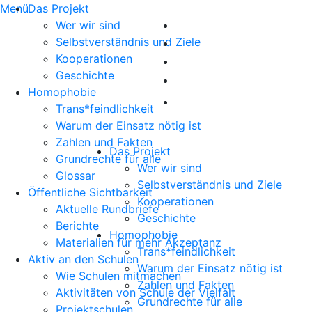
Menü
Das Projekt
Wer wir sind
Selbstverständnis und Ziele
Kooperationen
Geschichte
Homophobie
Trans*feindlichkeit
Warum der Einsatz nötig ist
Zahlen und Fakten
Das Projekt
Grundrechte für alle
Wer wir sind
Glossar
Selbstverständnis und Ziele
Öffentliche Sichtbarkeit
Kooperationen
Aktuelle Rundbriefe
Geschichte
Berichte
Homophobie
Materialien für mehr Akzeptanz
Trans*feindlichkeit
Aktiv an den Schulen
Warum der Einsatz nötig ist
Wie Schulen mitmachen
Zahlen und Fakten
Aktivitäten von Schule der Vielfalt
Grundrechte für alle
Projektschulen