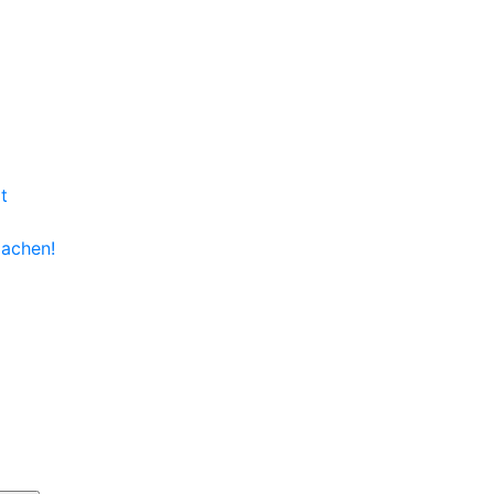
t
achen!