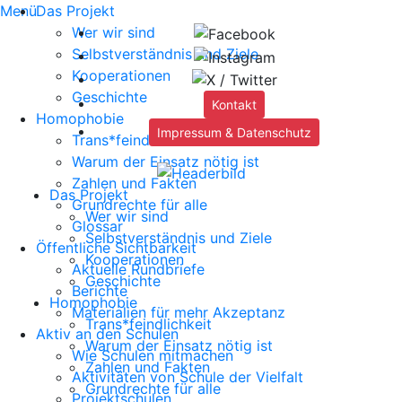
Menü
Das Projekt
Wer wir sind
Selbstverständnis und Ziele
Kooperationen
Geschichte
Kontakt
Homophobie
Impressum & Datenschutz
Trans*feindlichkeit
Warum der Einsatz nötig ist
Zahlen und Fakten
Das Projekt
Grundrechte für alle
Wer wir sind
Glossar
Selbstverständnis und Ziele
Öffentliche Sichtbarkeit
Kooperationen
Aktuelle Rundbriefe
Geschichte
Berichte
Homophobie
Materialien für mehr Akzeptanz
Trans*feindlichkeit
Aktiv an den Schulen
Warum der Einsatz nötig ist
Wie Schulen mitmachen
Zahlen und Fakten
Aktivitäten von Schule der Vielfalt
Grundrechte für alle
Projektschulen