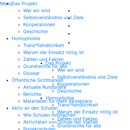
Menü
Das Projekt
Wer wir sind
Selbstverständnis und Ziele
Kooperationen
Geschichte
Homophobie
Trans*feindlichkeit
Warum der Einsatz nötig ist
Zahlen und Fakten
Das Projekt
Grundrechte für alle
Wer wir sind
Glossar
Selbstverständnis und Ziele
Öffentliche Sichtbarkeit
Kooperationen
Aktuelle Rundbriefe
Geschichte
Berichte
Homophobie
Materialien für mehr Akzeptanz
Trans*feindlichkeit
Aktiv an den Schulen
Warum der Einsatz nötig ist
Wie Schulen mitmachen
Zahlen und Fakten
Aktivitäten von Schule der Vielfalt
Grundrechte für alle
Projektschulen